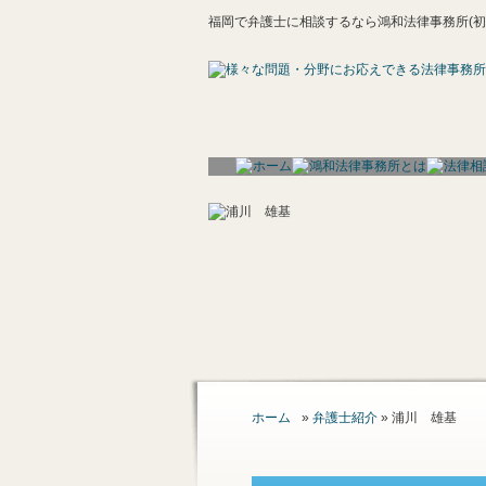
福岡で弁護士に相談するなら鴻和法律事務所(初
ホーム
»
弁護士紹介
» 浦川 雄基