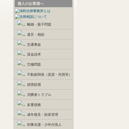
個人のお客様へ
離婚・親子問題
遺言・相続
交通事故
貸金請求
労働問題
不動産関係（賃貸・売買等）
損害賠償
消費者トラブル
多重債務
成年後見・財産管理
刑事弁護・少年付添人