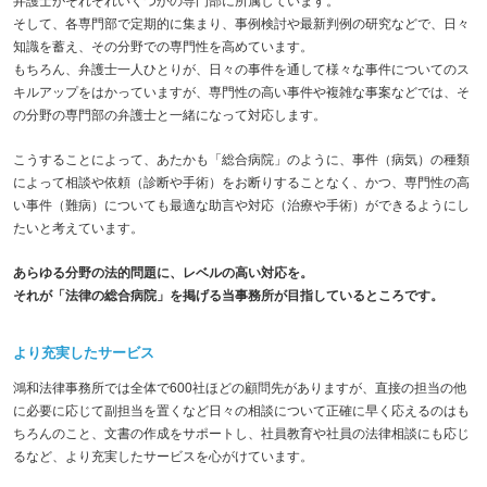
弁護士がそれぞれいくつかの専門部に所属しています。
そして、各専門部で定期的に集まり、事例検討や最新判例の研究などで、日々
知識を蓄え、その分野での専門性を高めています。
もちろん、弁護士一人ひとりが、日々の事件を通して様々な事件についてのス
キルアップをはかっていますが、専門性の高い事件や複雑な事案などでは、そ
の分野の専門部の弁護士と一緒になって対応します。
こうすることによって、あたかも「総合病院」のように、事件（病気）の種類
によって相談や依頼（診断や手術）をお断りすることなく、かつ、専門性の高
い事件（難病）についても最適な助言や対応（治療や手術）ができるようにし
たいと考えています。
あらゆる分野の法的問題に、レベルの高い対応を。
それが「法律の総合病院」を掲げる当事務所が目指しているところです。
より充実したサービス
鴻和法律事務所では全体で600社ほどの顧問先がありますが、直接の担当の他
に必要に応じて副担当を置くなど日々の相談について正確に早く応えるのはも
ちろんのこと、文書の作成をサポートし、社員教育や社員の法律相談にも応じ
るなど、より充実したサービスを心がけています。