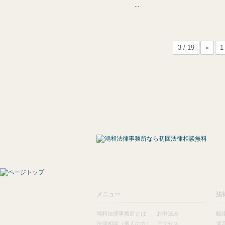
...
3 / 19
«
1
メニュー
法
鴻和法律事務所とは
お申込み
離
法律相談（個人の方）
アクセス
遺