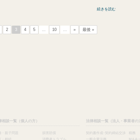
続きを読む
2
3
4
5
...
10
...
»
最後 »
律相談一覧（個人の方）
法律相談一覧（法人・事業者の
婚・親子問題
損害賠償
契約書作成･契約締結交渉
税務
言・相続
消費者トラブル
一般企業法務
M＆A