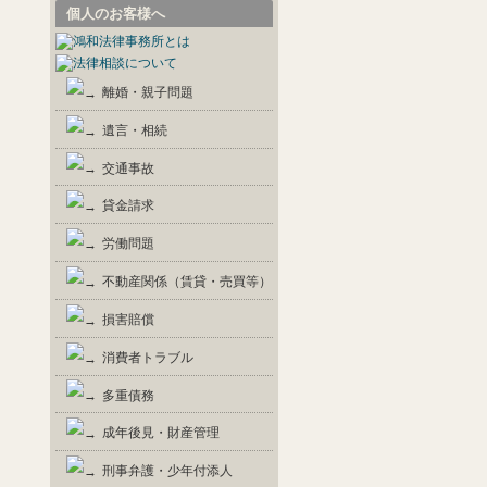
個人のお客様へ
離婚・親子問題
遺言・相続
交通事故
貸金請求
労働問題
不動産関係（賃貸・売買等）
損害賠償
消費者トラブル
多重債務
成年後見・財産管理
刑事弁護・少年付添人