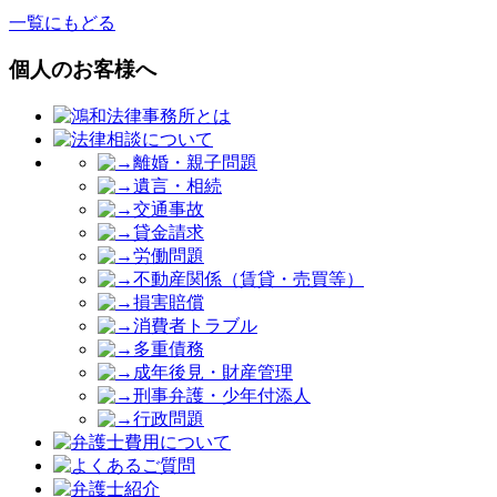
一覧にもどる
個人のお客様へ
離婚・親子問題
遺言・相続
交通事故
貸金請求
労働問題
不動産関係（賃貸・売買等）
損害賠償
消費者トラブル
多重債務
成年後見・財産管理
刑事弁護・少年付添人
行政問題