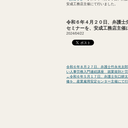
安成工務店主催にて行いました。
令和６年４月２０日、弁護士
セミナーを、安成工務店主催
2024/04/22
令和６年８月２７日、弁護士竹永光太郎
い人事労務入門連続講座 就業規則と労
←令和６年５月１７日、弁護士矢口耕太
修を、産業雇用安定センター主催にて行