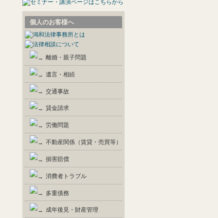
個人のお客様へ
離婚・親子問題
遺言・相続
交通事故
貸金請求
労働問題
不動産関係（賃貸・売買等）
損害賠償
消費者トラブル
多重債務
成年後見・財産管理