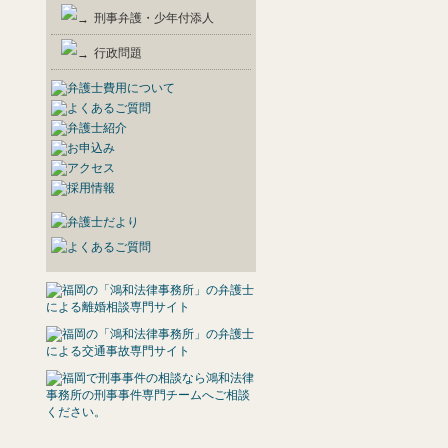
刑事弁護・少年付添人
行政問題