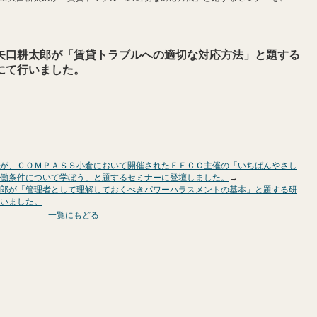
矢口耕太郎が「賃貸トラブルへの適切な対応方法」と題する
にて行いました。
が、ＣＯＭＰＡＳＳ小倉において開催されたＦＥＣＣ主催の「いちばんやさし
働条件について学ぼう」と題するセミナーに登壇しました。
→
郎が「管理者として理解しておくべきパワーハラスメントの基本」と題する研
いました。
一覧にもどる