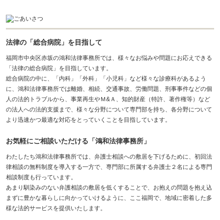
法律の「総合病院」を目指して
福岡
市中央区赤坂の鴻和
法律事務所
では、様々なお悩みや問題にお応えできる
「法律の総合病院」を目指しています。
総合病院の中に、「内科」「外科」「小児科」など様々な診療科があるよう
に、鴻和
法律事務所
では離婚、相続、交通事故、労働問題、刑事事件などの個
人の法的トラブルから、事業再生やＭ&Ａ、知的財産（特許、著作権等）など
の法人への法的支援まで、様々な分野について専門部を持ち、各分野について
より迅速かつ最適な対応をとっていくことを目指しています。
お気軽にご相談いただける「鴻和
法律事務所
」
わたしたち鴻和
法律事務所
では、
弁護士
相談への敷居を下げるために、初回法
律相談の無料制度を導入する一方で、専門部に所属する
弁護士
２名による専門
相談制度も行っています。
あまり馴染みのない弁護相談の敷居を低くすることで、お抱えの問題を抱え込
まずに豊かな暮らしに向かっていけるように、ここ福岡で、地域に密着した多
様な法的サービスを提供いたします。