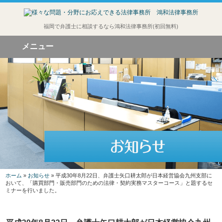
福岡で弁護士に相談するなら鴻和法律事務所(初回無料)
メニュー
ホーム
»
お知らせ
» 平成30年8月22日、弁護士矢口耕太郎が日本経営協会九州支部に
おいて、「購買部門・販売部門のための法律・契約実務マスターコース」と題するセ
ミナーを行いました。