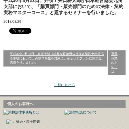
平成30年8月22日、弁護士矢口耕太郎が日本経営協会九州
支部において、「購買部門・販売部門のための法律・契約
実務マスターコース」と題するセミナーを行いました。
2018/08/29
平成30年9月28日、弁護士浦川雄基が長崎県佐世保市聖和女学院高
夏季
等学校において、高校２年生を対象に、キャリアプランに関する
休業
講演を行いました。
のお
知ら
せ
一覧にもどる
個人のお客様へ
離婚・親子問題